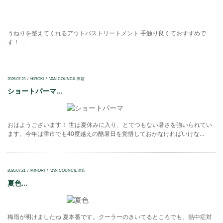
うねりを整えてくれるアウトバストリートメント 手触り良くておすすめで
す！ ...
2026.07.23
HIROKI
VAN COUNCIL 津店
ショートパーマ...
おはようございます！ 世は夏休みに入り、とてつもない暑さを強いられてい
ます。今年は津市でも40度越えの酷暑日を覚悟しておかなければいけな...
2026.07.21
MINORI
VAN COUNCIL 津店
夏色...
梅雨が明けましたね 夏本番です。クーラーのきいてるところでも、熱中症対