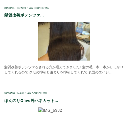
2026.07.31
SUZUKI
VAN COUNCIL 津店
髪質改善ポテンツァ...
髪質改善ポテンツァをされる方が増えてきました♪ 髪の毛一本一本がしっかり
してくれるので クセの抑制と絡まりを抑制してくれて 表面のエイジ...
2026.07.30
MAYU
VAN COUNCIL 津店
ほんのりOlive外ハネカット...