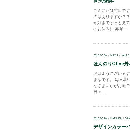
食虫植物...
こんにちは竹田です
のはありますか？？
が好きでずっと見て
のお休みに 赤塚...
2026.07.30
MAYU
VAN 
ほんのりOlive外
おはようございます！v
まゆです。 毎日暑
なさまいかがお過ご
日々...
2026.07.28
HARUKA
VA
デザインカラー×コ