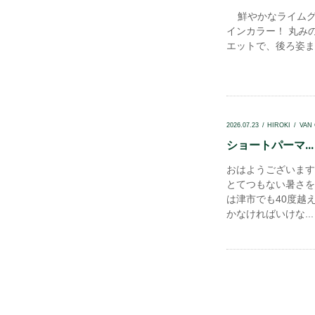
鮮やかなライムグ
インカラー！ 丸み
エットで、後ろ姿まで
2026.07.23
HIROKI
VAN
ショートパーマ...
おはようございます
とてつもない暑さを
は津市でも40度越
かなければいけな...