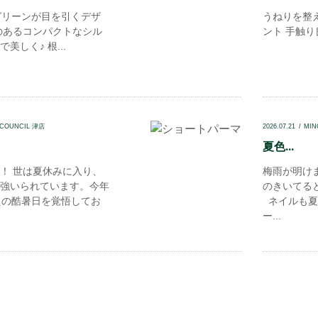
リーンが目を引くデザ
うねりを整
のあるコンパクトなシル
ント 手触り
美しく♪ 根...
 COUNCIL 津店
2026.07.21
MIN
夏色...
！ 世は夏休みに入り、
梅雨が明け
強いられています。今年
のきいてる
えの酷暑日を覚悟してお
ネイルも夏
ー...