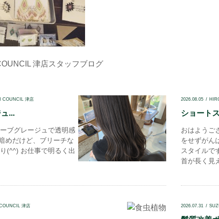
COUNCIL 津店
スタッフブログ
N COUNCIL 津店
2026.08.05
HIR
...
ショートスタ
ーブグレージュで透明感
おはようご
 暗めだけど、ブリーチな
をせずがん
(^^) お仕事で明るく出
スタイルで
首が長く見え
 COUNCIL 津店
2026.07.31
SUZ