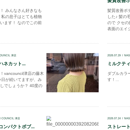
髪質改善ポテ
！ みんなさん好きなも
髪質改善ポ
 私の息子はとても植物
した♪ 髪
います！ なのでこの前
ので クセ
表面のエイジ.
COUNCIL 津店
2026.07.29
NAG
ハネカット...
ミルクティベ
ancouncil津店の藤木
ダブルカラ
い日が続いてますが、み
す！...
しでしょうか？ 40度の
N COUNCIL 津店
2026.07.24
NAG
ンパクトボブ...
ストレートロ