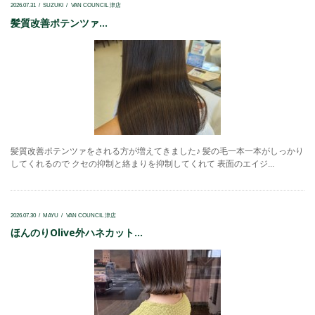
2026.07.31
SUZUKI
VAN COUNCIL 津店
髪質改善ポテンツァ...
髪質改善ポテンツァをされる方が増えてきました♪ 髪の毛一本一本がしっかり
してくれるので クセの抑制と絡まりを抑制してくれて 表面のエイジ...
2026.07.30
MAYU
VAN COUNCIL 津店
ほんのりOlive外ハネカット...