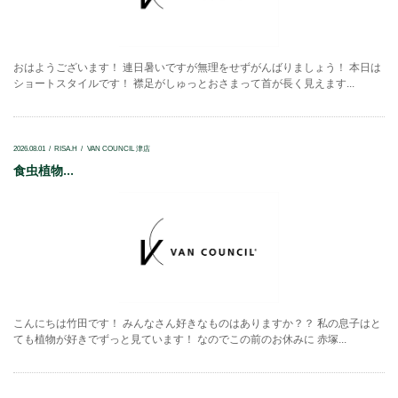
おはようございます！ 連日暑いですが無理をせずがんばりましょう！ 本日は
ショートスタイルです！ 襟足がしゅっとおさまって首が長く見えます...
2026.08.01
RISA.H
VAN COUNCIL 津店
食虫植物...
こんにちは竹田です！ みんなさん好きなものはありますか？？ 私の息子はと
ても植物が好きでずっと見ています！ なのでこの前のお休みに 赤塚...