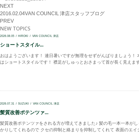
NEXT
2016.02.04
VAN COUNCIL 津店
スタッフブログ
PREV
NEW TOPICS
2026.08.05
HIROKI
VAN COUNCIL 津店
ショートスタイル...
おはようございます！ 連日暑いですが無理をせずがんばりましょう！ 
はショートスタイルです！ 襟足がしゅっとおさまって首が長く見えます.
2026.07.31
SUZUKI
VAN COUNCIL 津店
髪質改善ポテンツァ...
髪質改善ポテンツァをされる方が増えてきました♪ 髪の毛一本一本がし
かりしてくれるので クセの抑制と絡まりを抑制してくれて 表面のエイジ.