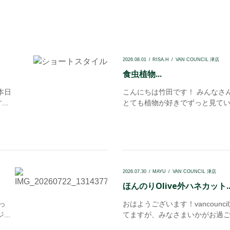
2026.08.01
RISA.H
VAN COUNCIL 津店
食虫植物...
本日
こんにちは竹田です！ みんなさ
..
とても植物が好きでずっと見ていま
2026.07.30
MAYU
VAN COUNCIL 津店
ほんのりOlive外ハネカット..
っ
おはようございます！vancoun
..
てますが、みなさまいかがお過ごし