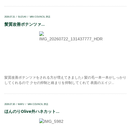
2026.07.31
SUZUKI
VAN COUNCIL 津店
髪質改善ポテンツァ...
髪質改善ポテンツァをされる方が増えてきました♪ 髪の毛一本一本がしっかり
してくれるので クセの抑制と絡まりを抑制してくれて 表面のエイジ...
2026.07.30
MAYU
VAN COUNCIL 津店
ほんのりOlive外ハネカット...