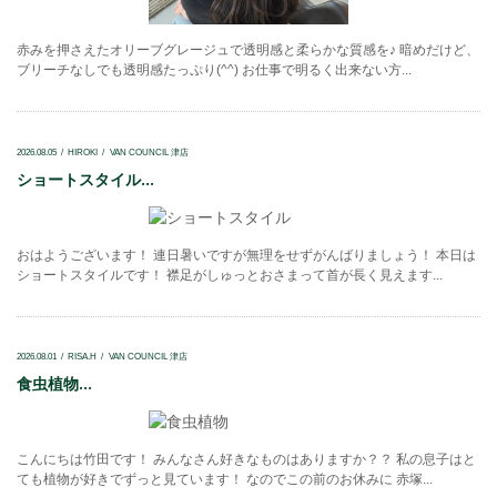
赤みを押さえたオリーブグレージュで透明感と柔らかな質感を♪ 暗めだけど、
ブリーチなしでも透明感たっぷり(^^) お仕事で明るく出来ない方...
2026.08.05
HIROKI
VAN COUNCIL 津店
ショートスタイル...
おはようございます！ 連日暑いですが無理をせずがんばりましょう！ 本日は
ショートスタイルです！ 襟足がしゅっとおさまって首が長く見えます...
2026.08.01
RISA.H
VAN COUNCIL 津店
食虫植物...
こんにちは竹田です！ みんなさん好きなものはありますか？？ 私の息子はと
ても植物が好きでずっと見ています！ なのでこの前のお休みに 赤塚...