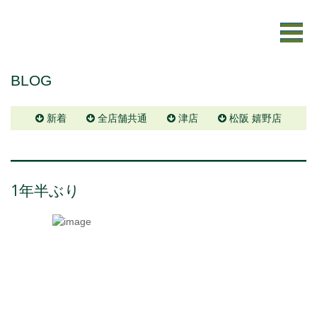
BLOG
新着
全店舗共通
津店
松阪 嬉野店
1年半ぶり